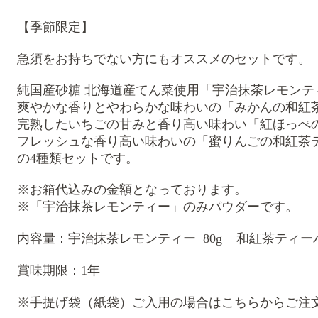
【季節限定】
急須をお持ちでない方にもオススメのセットです。
純国産砂糖 北海道産てん菜使用「宇治抹茶レモンティ
爽やかな香りとやわらかな味わいの「みかんの和紅
完熟したいちごの甘みと香り高い味わい
「紅ほっぺ
フレッシュな香り高い味わいの「蜜りんご
の和紅茶
の4種類セットです。
※お箱代込みの金額となっております。
※「宇治抹茶レモンティー」のみパウダーです。
内容量：宇治抹茶レモンティー 80
g
和紅茶ティーバ
賞味期限：
1年
※手提げ袋（紙袋）ご入用の場合はこちらからご注