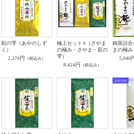
彩の雫（あやのしず
極上セットA（さやま
銘茶詰合
く）
の極み・さやま・彩の
まの極み
雫）
2,376円
5,940
（税込み）
8,424円
（税込み）